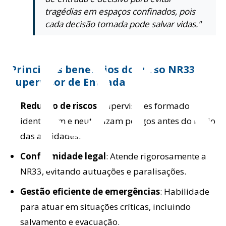
pr
tragédias em espaços confinados, pois
cada decisão tomada pode salvar vidas."
Principais benefícios do curso NR33
Supervisor de Entrada
Redução de riscos
: Supervisores formados
identificam e neutralizam perigos antes do início
das atividades.
Conformidade legal
: Atende rigorosamente a
NR33, evitando autuações e paralisações.
Gestão eficiente de emergências
: Habilidade
para atuar em situações críticas, incluindo
salvamento e evacuação.