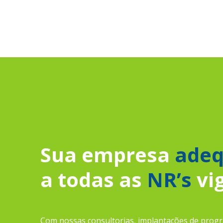
Sua empresa
ade
a todas as
NR’s
vi
Com nossas consultorias, implantações de progr