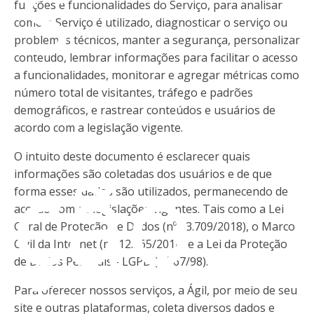
os
funções e funcionalidades do Serviço, para analisar
como o Serviço é utilizado, diagnosticar o serviço ou
problemas técnicos, manter a segurança, personalizar
conteúdo, lembrar informações para facilitar o acesso
a funcionalidades, monitorar e agregar métricas como
número total de visitantes, tráfego e padrões
demográficos, e rastrear conteúdos e usuários de
acordo com a legislação vigente.
eção
O intuito deste documento é esclarecer quais
informações são coletadas dos usuários e de que
forma esses dados são utilizados, permanecendo de
acordo com as legislações vigentes. Tais como a Lei
Geral de Proteção de Dados (nº 13.709/2018), o Marco
Civil da Internet (nº. 12.965/2014) e a Lei da Proteção
de Dados Pessoais - LGPD (n.º 67/98).
Para oferecer nossos serviços, a Ágil, por meio de seu
site e outras plataformas, coleta diversos dados e