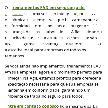
ftw
Os
treinamentos EAD em segurança do
trabalho
são uma solução inteligente, prática e
econômica para empresas que buscam manter a
conformidade com as normas e proteger a saúde e
segurança de seus colaboradores. A flexibilidade, a
redução de custos e a atualização constante são
apenas algumas das vantagens que tornam o EAD
a escolha ideal para empresas de todos os
l
tamanhos.
Se você ainda não implementou treinamentos EAD
em sua empresa, agora é o momento perfeito para
começar. Na Ágil, estamos prontos para oferecer a
capacitação necessária para que sua empresa se
mantenha em conformidade, garantindo um
ambiente de trabalho seguro para todos.
Entre em contato conosco
hoje mesmo e saiba