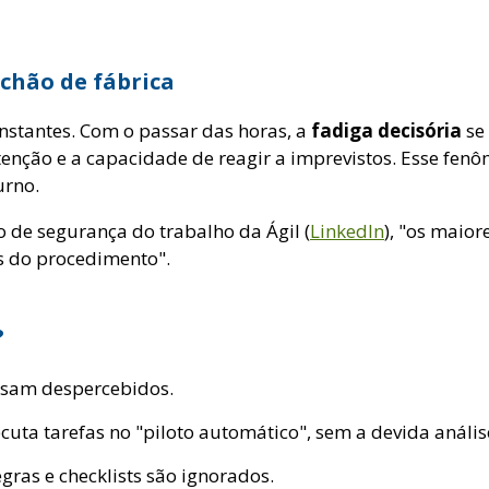
 chão de fábrica
nstantes. Com o passar das horas, a
fadiga decisória
se 
nção e a capacidade de reagir a imprevistos. Esse fenôm
urno.
de segurança do trabalho da Ágil (
LinkedIn
), "os maior
s do procedimento".
?
ssam despercebidos.
uta tarefas no "piloto automático", sem a devida anális
egras e checklists são ignorados.