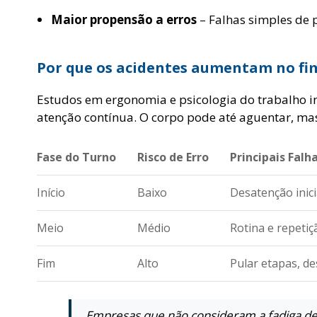
Maior propensão a erros
– Falhas simples de 
Por que os acidentes aumentam no fi
Estudos em ergonomia e psicologia do trabalho i
atenção contínua. O corpo pode até aguentar, m
Fase do Turno
Risco de Erro
Principais Falh
Início
Baixo
Desatenção inici
Meio
Médio
Rotina e repetiç
Fim
Alto
Pular etapas, d
Empresas que não consideram a fadiga dec