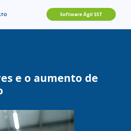
Software Ágil SST
ATO
res e o aumento de
o