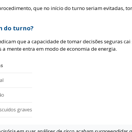
procedimento, que no início do turno seriam evitadas, t
m do turno?
ndicam que a capacidade de tomar decisões seguras cai 
as a mente entra em modo de economia de energia.
as
al
ão
escuidos graves
isória em suas análises de risco acabam surpreendidas 