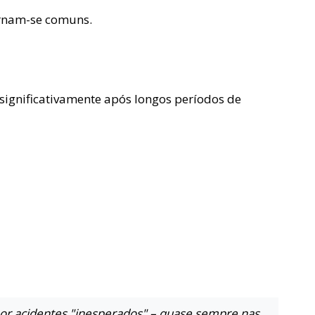
ornam-se comuns.
significativamente após longos períodos de
por acidentes "inesperados" – quase sempre nas