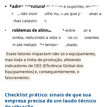
rs
Fadiga estrutural
de bases e suportes, muitas
vezes não visível a olho nu, mas que pode levar a
falhas catastróficas.
Problemas de alinhamento
entre motor e
bomba, reduzindo a vida útil dos componentes
em até metade do tempo projetado.
Esses fatores impactam não só o equipamento,
mas toda a linha de produção, afetando
indicadores de OEE (Eficiência Global dos
Equipamentos) e, consequentemente, o
faturamento.
Checklist prático: sinais de que sua
empresa precisa de um laudo técnico
de vibração