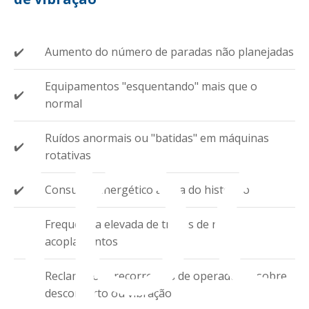
sp
✔️
Aumento do número de paradas não planejadas
Equipamentos "esquentando" mais que o
✔️
normal
Ruídos anormais ou "batidas" em máquinas
✔️
rotativas
✔️
Consumo energético acima do histórico
Frequência elevada de trocas de rolamentos e
✔️
acoplamentos
Reclamações recorrentes de operadores sobre
✔️
desconforto ou vibração