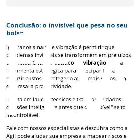
ft
Conclusão: o invisível que pesa no seu
bolso
Ignorar os sinais de vibração é permitir que
problemas invisíveis se transformem em prejuízos
concretos. O
laudo técnico de vibração
é uma
ferramenta estratégica para antecipar falhas,
reduzir custos e proteger o ativo mais valioso da
empresa: a produtividade.
Invista em laudos técnicos e transforme dados em
decisões inteligentes antes que o "invisível" se torne
incontrolável.
Fale com nossos especialistas e descubra como a
Ágil pode ajudar sua empresa a mapear riscos e