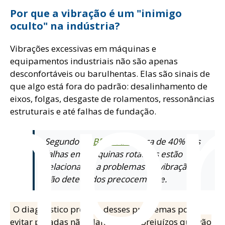
Por que a vibração é um "inimigo
oculto" na indústria?
mpr
Vibrações excessivas em máquinas e
equipamentos industriais não são apenas
desconfortáveis ou barulhentas. Elas são sinais de
que algo está fora do padrão: desalinhamento de
eixos, folgas, desgaste de rolamentos, ressonâncias
estruturais e até falhas de fundação.
Segundo a
ABRAMAN
, cerca de 40% das
falhas em máquinas rotativas estão
relacionadas a problemas de vibração
não detectados precocemente.
O diagnóstico precoce desses problemas pode
evitar paradas não planejadas e prejuízos que vão