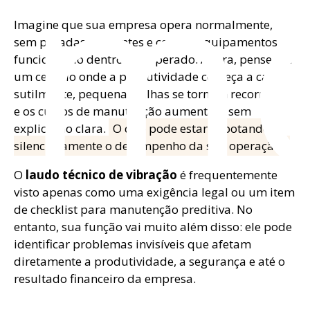
om
Imagine que sua empresa opera normalmente,
sem paradas aparentes e com os equipamentos
funcionando dentro do esperado. Agora, pense em
um cenário onde a produtividade começa a cair
sutilmente, pequenas falhas se tornam recorrentes
e os custos de manutenção aumentam sem
explicação clara.
O que pode estar sabotando
silenciosamente o desempenho da sua operação?
O
laudo técnico de vibração
é frequentemente
visto apenas como uma exigência legal ou um item
de checklist para manutenção preditiva. No
entanto, sua função vai muito além disso: ele pode
identificar problemas invisíveis que afetam
diretamente a produtividade, a segurança e até o
resultado financeiro da empresa.