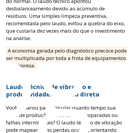
do normal. O laudo técnico apontou
desbalanceamento devido ao acúmulo de
og
resíduos. Uma simples limpeza preventiva,
recomendada pelo laudo, evitou a quebra do eixo,
que custaria dez vezes mais do que o investimento
na análise.
A economia gerada pelo diagnóstico precoce pode
ser multiplicada por toda a frota de equipamentos
da empresa.
Laudo técnico de vibração e
produtividade: conexão direta
Você já parou para calcular quanto tempo sua
linha de produção perde com microparadas ou
falhas intermitentes? O laudo técnico de vibração
pode mapear essas perdas ocultas, orientando