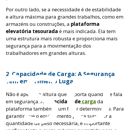
Por outro lado, se a necessidade é de estabilidade
e altura máxima para grandes trabalhos, como em
armazéns ou construções, a
plataforma
elevatória tesourada
é mais indicada. Ela tem
rso
uma estrutura mais robusta e proporciona mais
segurança para a movimentação dos
trabalhadores em grandes alturas.
2. Capacidade de Carga: A Segurança
vem em Primeiro Lugar
Não é apenas a altura que importa quando se fala
em segurança. A
capacidade de
carga
da
plataforma também é um fator determinante. Para
garantir que o equipamento possa suportar a
quantidade de peso necessária, é importante