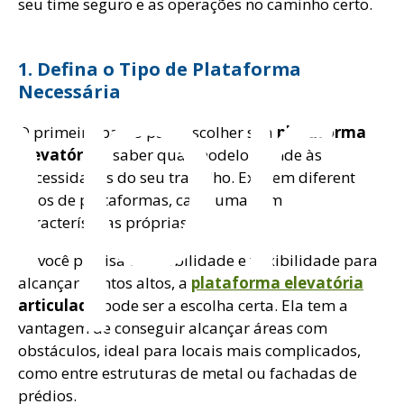
pr
seu time seguro e as operações no caminho certo.
1. Defina o Tipo de Plataforma
Necessária
O primeiro passo para escolher sua
plataforma
elevatória
é saber qual modelo atende às
necessidades do seu trabalho. Existem diferentes
tipos de plataformas, cada uma com
características próprias.
Se você precisa de mobilidade e flexibilidade para
alcançar pontos altos, a
plataforma elevatória
articulada
pode ser a escolha certa. Ela tem a
vantagem de conseguir alcançar áreas com
obstáculos, ideal para locais mais complicados,
como entre estruturas de metal ou fachadas de
prédios.