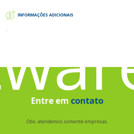
INFORMAÇÕES ADICIONAIS
twar
.
Entre em
contato
Obs: atendemos somente empresas.