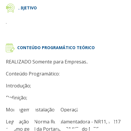
OBJETIVO
.
CONTEÚDO PROGRAMÁTICO TEÓRICO
REALIZADO Somente para Empresas..
pres
Conteúdo Programático:
Introdução;
Definição;
Montagem; Instalação; e Operação;
Legislação e Norma Regulamentadora - NR11, NR17 e
resumo geral da Portaria 3.214/78 do MTE.