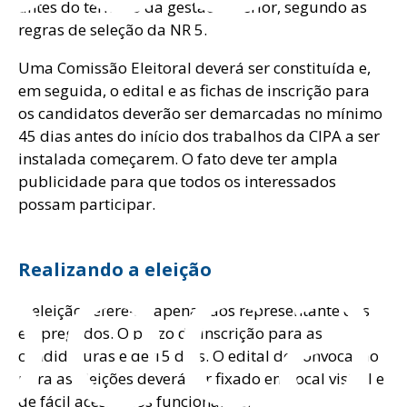
antes do término da gestão anterior, segundo as
regras de seleção da NR 5.
Uma Comissão Eleitoral deverá ser constituída e,
em seguida, o edital e as fichas de inscrição para
os candidatos deverão ser demarcadas no mínimo
45 dias antes do início dos trabalhos da CIPA a ser
instalada começarem. O fato deve ter ampla
publicidade para que todos os interessados
peçã
possam participar.
Realizando a eleição
A eleição refere-se apenas aos representante dos
empregados. O prazo de inscrição para as
candidaturas é de 15 dias. O edital de convocação
para as eleições deverá ser fixado em local visível e
de fácil acesso dos funcionários.