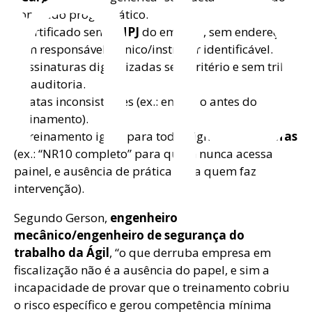
mp
conteúdo programático.
• Certificado sem
CNPJ
do emissor, sem endereço,
sem responsável técnico/instrutor identificável.
• Assinaturas digitalizadas sem critério e sem trilha
de auditoria.
• Datas inconsistentes (ex.: emissão antes do
treinamento).
• Treinamento igual para todos, ignorando
tarefas
(ex.: “NR10 completo” para quem nunca acessa
painel, e ausência de prática para quem faz
intervenção).
Segundo Gerson,
engenheiro
mecânico/engenheiro de segurança do
trabalho da Ágil
, “o que derruba empresa em
fiscalização não é a ausência do papel, e sim a
incapacidade de provar que o treinamento cobriu
o risco específico e gerou competência mínima