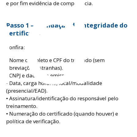
ad
e por fim evidência de competência.
Passo 1 — Validação de integridade do
certificado
Confira:
• Nome completo e CPF do treinado (sem
abreviações estranhas).
• CNPJ e dados do emissor.
• Data, carga horária, local/modalidade
(presencial/EAD).
• Assinatura/identificação do responsável pelo
treinamento.
• Numeração do certificado (quando houver) e
política de verificação.