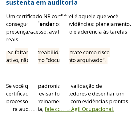
il
sustenta em auditoria
Um certificado NR confiável é aquele que você
consegue
defender
com evidências: planejamento,
presença/acesso, avaliação e aderência às tarefas
reais.
Se faltar rastreabilidade, trate como risco
ativo, não como “documento arquivado”.
Se você quer padronizar a validação de
certificados, revisar fornecedores e desenhar um
processo de treinamentos com evidências prontas
para auditoria,
fale com a Ágil Ocupacional.