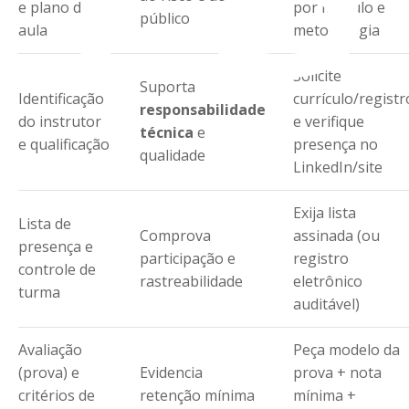
e plano de
por módulo e
público
aula
metodologia
Solicite
Suporta
Identificação
currículo/registr
responsabilidade
do instrutor
e verifique
técnica
e
e qualificação
presença no
qualidade
LinkedIn/site
Exija lista
Lista de
Comprova
assinada (ou
presença e
participação e
registro
controle de
rastreabilidade
eletrônico
turma
auditável)
Avaliação
Peça modelo da
(prova) e
Evidencia
prova + nota
critérios de
retenção mínima
mínima +