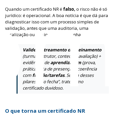
om
Quando um certificado NR é
falso,
o risco não é só
jurídico: é operacional. A boa notícia é que dá para
diagnosticar isso com um processo simples de
validação, antes que uma auditoria, uma
fiscalização ou um incidente exponha a falha.
Valide
rastreamento do treinamento
(turma, instrutor, conteúdo, avaliação) +
evidências de
aprendizagem
(prova,
prática, lista de presença) + coerência
com
função/tarefas
. Se um desses
pilares “não fecha”, trate como
certificado duvidoso.
O que torna um certificado NR