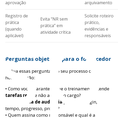
ns
aprovação
arquivamento
Registro de
Solicite roteiro
Evita “NR sem
prática
prático,
prática” em
(quando
evidências e
atividade crítica
aplicável)
responsáveis
Perguntas objetivas para o fornecedor
Inclua essas perguntas no seu processo de
homologação:
• Como vocês garantem que o treinamento atende
tarefas reais
e não apenas o cargo?
• Existe
trilha de auditoria
para EAD (login,
tempo, progresso, prova)?
• Quem assina como responsável e qual é a