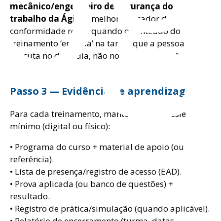
mecânico/engenheiro de segurança do
trabalho da Ágil
, “o melhor indicador de
conformidade real é quando o conteúdo do
treinamento ‘encaixa’ na tarefa que a pessoa
executa no dia a dia, não no organograma”.
Passo 3 — Evidência de aprendizagem
Para cada treinamento, mantenha um dossiê
mínimo (digital ou físico):
• Programa do curso + material de apoio (ou
referência).
• Lista de presença/registro de acesso (EAD).
• Prova aplicada (ou banco de questões) +
resultado.
• Registro de prática/simulação (quando aplicável).
• Relatório de encerramento (turma, datas,