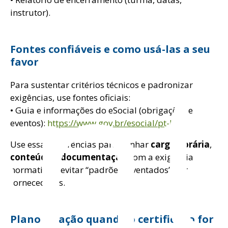
instrutor).
ont
Fontes confiáveis e como usá-las a seu
favor
Para sustentar critérios técnicos e padronizar
exigências, use fontes oficiais:
• Guia e informações do eSocial (obrigações e
eventos):
https://www.gov.br/esocial/pt-br
Use essas referências para alinhar
carga horária
,
conteúdo
e
documentação
com a exigência
normativa e evitar “padrões inventados” por
fornecedores.
Plano de ação quando o certificado for