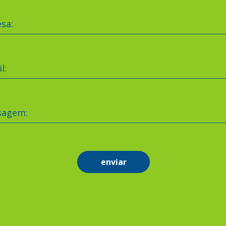
sa:
l:
sagem:
enviar