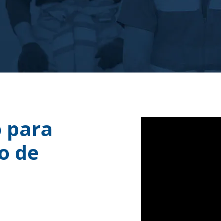
 para
o de