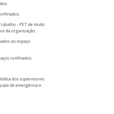
dos;
onfinados;
Trabalho - PET de modo
dos da organização;
nados ao espaço
aços confinados;
riódica dos supervisores
equipe de emergência e