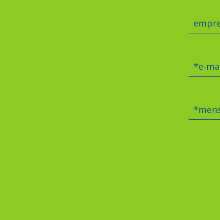
empre
*e-mai
*men