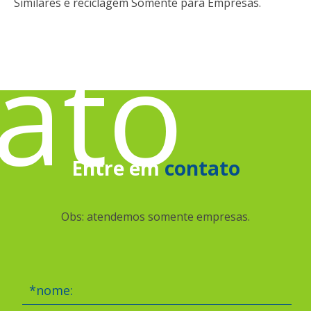
Similares e reciclagem Somente para Empresas.
ato
Entre em
contato
Obs: atendemos somente empresas.
*nome: