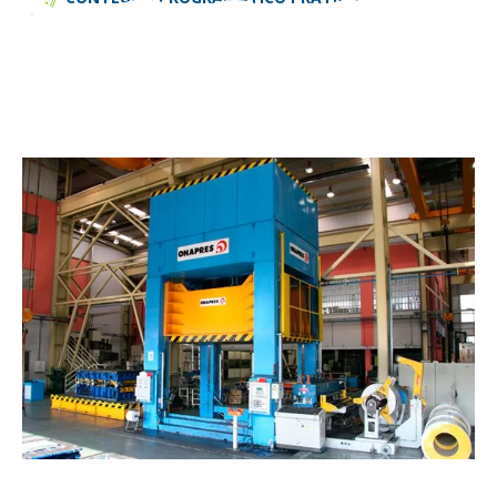
eção
.