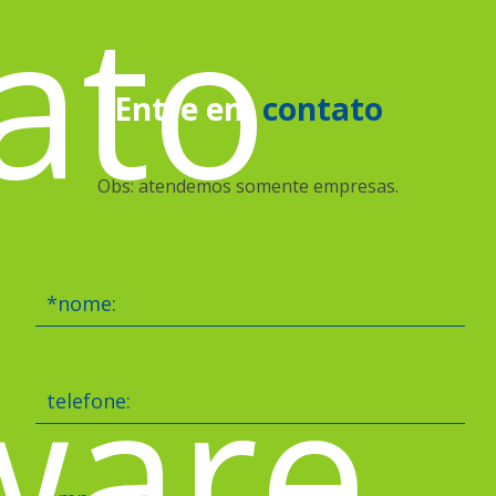
ato
Entre em
contato
Obs: atendemos somente empresas.
*nome:
ware
telefone: