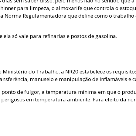
 dias sem saber disso, pelo menos não no sentido que a 
inner para limpeza, o almoxarife que controla o estoque
, a Norma Regulamentadora que define como o trabalho c
ela só vale para refinarias e postos de gasolina.
o Ministério do Trabalho, a NR20 estabelece os requisit
nsferência, manuseio e manipulação de inflamáveis e co
no ponto de fulgor, a temperatura mínima em que o produt
is perigosos em temperatura ambiente. Para efeito da n