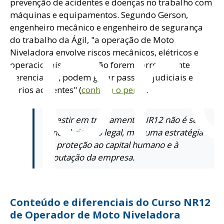
pr
prevenção de acidentes e doenças no trabalho com
máquinas e equipamentos. Segundo Gerson,
engenheiro mecânico e engenheiro de segurança
do trabalho da Ágil, "a operação de Moto
Niveladora envolve riscos mecânicos, elétricos e
operacionais que, se não forem corretamente
gerenciados, podem gerar passivos judiciais e
sérios acidentes" (
conheça o perfil
).
Investir em treinamento NR12 não é só
uma obrigação legal, mas uma estratégia
de proteção ao capital humano e à
reputação da empresa.
Conteúdo e diferenciais do Curso NR12
de Operador de Moto Niveladora