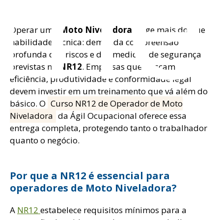
ome
Operar uma
Moto Niveladora
exige mais do que
habilidade técnica: demanda compreensão
profunda dos riscos e das medidas de segurança
previstas na
NR12
. Empresas que buscam
eficiência, produtividade e conformidade legal
devem investir em um treinamento que vá além do
básico. O
Curso NR12 de Operador de Moto
Niveladora
da Ágil Ocupacional oferece essa
entrega completa, protegendo tanto o trabalhador
quanto o negócio.
Por que a NR12 é essencial para
operadores de Moto Niveladora?
A
NR12
estabelece requisitos mínimos para a