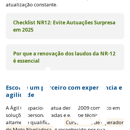
atualização constante.
Checklist NR12: Evite Autuações Surpresa
em 2025
nta
Por que a renovação dos laudos da NR-12
é essencial
Escolha um parceiro com experiência e
agilidade
A Ágil Ocupacional atua desde 2009 com foco em
soluções personalizadas e equipe técnica
altamente qualificada. O
Curso NR12 de Operador
de Moto Niveladora
é reconhecido por sua