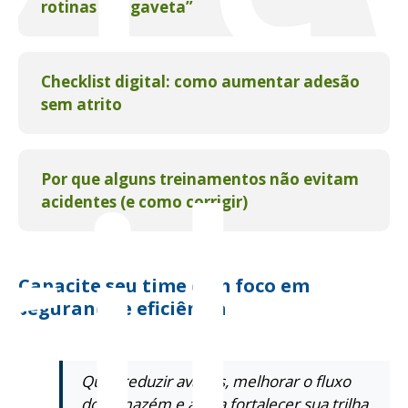
rotinas “de gaveta”
Checklist digital: como aumentar adesão
il
sem atrito
Por que alguns treinamentos não evitam
acidentes (e como corrigir)
Capacite seu time com foco em
segurança e eficiência
Quer reduzir avarias, melhorar o fluxo
do armazém e ainda fortalecer sua trilha