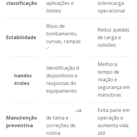
ad
classificação
aplicações e
sobrecarga
limites
operacional
Risco de
Reduz quedas
tombamento,
Estabilidade
de carga e
curvas, rampas e
colisões
docas
Melhora
Identificação de
tempo de
Comandos e
dispositivos e
reação e
controles
respostas do
segurança em
equipamento
manobras
Inspeções, sinais
Evita pane em
Manutenção
de falha e
operação e
preventiva
correções de
aumenta vida
rotina
útil