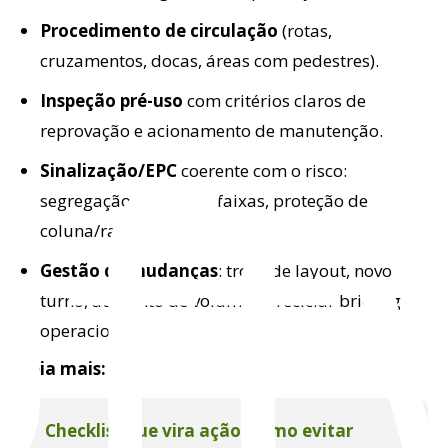
Procedimento de circulação
(rotas,
cruzamentos, docas, áreas com pedestres).
of
Inspeção pré-uso
com critérios claros de
reprovação e acionamento de manutenção.
Sinalização/EPC
coerente com o risco:
segregação, espelhos, faixas, proteção de
coluna/rack.
Gestão de mudanças
: troca de layout, novo
turno, aumento de volume → reciclar briefing
operacional.
Leia mais:
Checklist que vira ação: como evitar