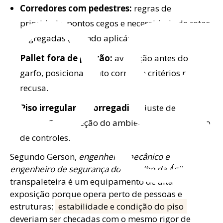
lo
Corredores com pedestres:
regras de
prioridade, pontos cegos e necessidade de rotas
segregadas (quando aplicável).
Pallet fora de padrão:
avaliação antes do
garfo, posicionamento correto e critérios para
recusa.
Piso irregular/escorregadio:
ajuste de
condução, inspeção do ambiente e acionamento
de controles.
Segundo Gerson,
engenheiro mecânico e
engenheiro de segurança do trabalho da Ágil
, “a
transpaleteira é um equipamento de alta
exposição porque opera perto de pessoas e
estruturas;
estabilidade e condição do piso
deveriam ser checadas com o mesmo rigor de