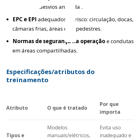
identificar desvios antes da falha.
EPC e EPI
adequados ao risco: circulação, docas,
câmaras frias, áreas com pedestres.
Normas de segurança na operação
e condutas
em áreas compartilhadas.
Especificações/atributos do
treinamento
Por que
Atributo
O que é tratado
importa
Modelos
Evita uso
Tipos e
manuais/elétricos,
inadequado e