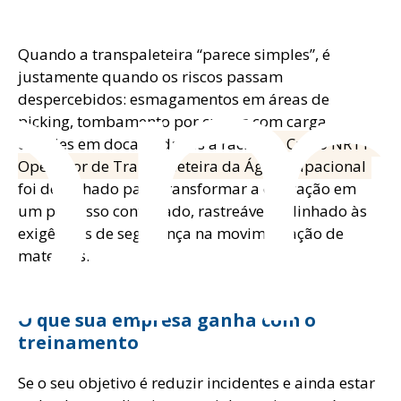
o
Quando a transpaleteira “parece simples”, é
justamente quando os riscos passam
despercebidos: esmagamentos em áreas de
picking, tombamento por curvas com carga,
colisões em docas e danos a racks.
O Curso NR11 –
Operador de Transpaleteira da Ágil Ocupacional
foi desenhado para transformar a operação em
um processo controlado, rastreável e alinhado às
exigências de segurança na movimentação de
materiais.
O que sua empresa ganha com o
treinamento
Se o seu objetivo é reduzir incidentes e ainda estar