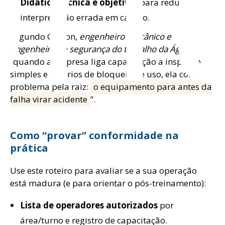
Didática técnica e objetiva:
para reduzir
interpretação errada em campo.
Segundo Gerson,
engenheiro mecânico e
engenheiro de segurança do trabalho da Ágil
,
“quando a empresa liga capacitação a inspeção
simples e critérios de bloqueio de uso, ela corta o
problema pela raiz:
o equipamento para antes da
falha virar acidente
”.
Como “provar” conformidade na
prática
Use este roteiro para avaliar se a sua operação
está madura (e para orientar o pós-treinamento):
Lista de operadores autorizados
por
área/turno e registro de capacitação.