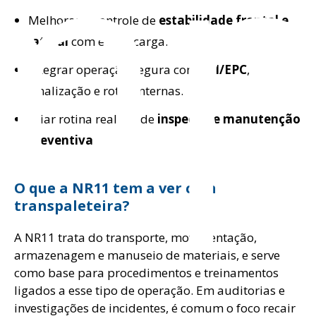
mp
Melhorar o controle de
estabilidade frontal e
lateral
com e sem carga.
Integrar operação segura com
EPI/EPC
,
sinalização e rotas internas.
Criar rotina realista de
inspeção e manutenção
preventiva
O que a NR11 tem a ver com
transpaleteira?
A NR11 trata do transporte, movimentação,
armazenagem e manuseio de materiais, e serve
como base para procedimentos e treinamentos
ligados a esse tipo de operação. Em auditorias e
investigações de incidentes, é comum o foco recair