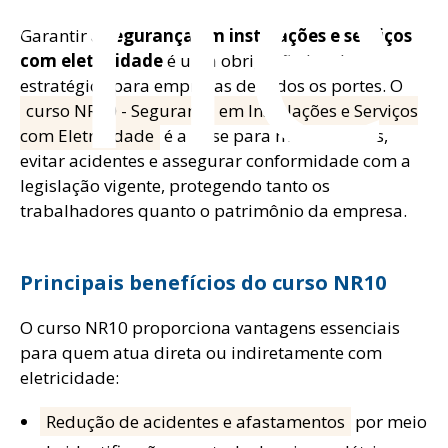
ome
Garantir a
segurança em instalações e serviços
com eletricidade
é uma obrigação legal e
estratégica para empresas de todos os portes. O
curso NR10 - Segurança em Instalações e Serviços
com Eletricidade
é a base para mitigar riscos,
evitar acidentes e assegurar conformidade com a
legislação vigente, protegendo tanto os
trabalhadores quanto o patrimônio da empresa.
Principais benefícios do curso NR10
O curso NR10 proporciona vantagens essenciais
para quem atua direta ou indiretamente com
eletricidade:
Redução de acidentes e afastamentos
por meio