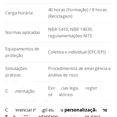
40 horas (Formação) / 8 horas
Carga horária
(Reciclagem)
NBR-5410, NBR 14039,
Normas aplicadas
regulamentações MTE
spe
Equipamentos de
Coletiva e individual (EPC/EPI)
proteção
Simulações
Procedimentos de emergência e
práticas
análise de risco
Exigências legais e registros
Documentação
obrigatórios
O diferencial da Ágil está na
personalização dos
treinamentos
, adaptando os conteúdos para os