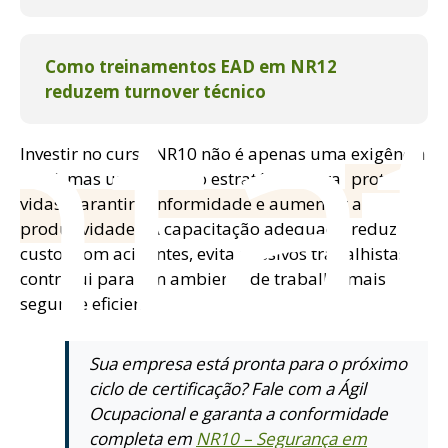
nta
Como treinamentos EAD em NR12
reduzem turnover técnico
Investir no curso NR10 não é apenas uma exigência
legal, mas uma decisão estratégica para
proteger
vidas, garantir conformidade e aumentar a
produtividade
. A capacitação adequada reduz
custos com acidentes, evita passivos trabalhistas e
contribui para um ambiente de trabalho mais
seguro e eficiente.
Sua empresa está pronta para o próximo
ciclo de certificação? Fale com a Ágil
Ocupacional e garanta a conformidade
completa em
NR10 – Segurança em