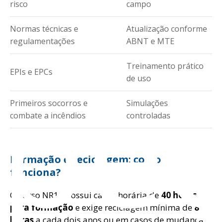
risco
campo
Normas técnicas e
Atualização conforme
regulamentações
ABNT e MTE
spe
Treinamento prático
EPIs e EPCs
de uso
Primeiros socorros e
Simulações
combate a incêndios
controladas
Formação e reciclagem: como
funciona?
O curso NR10 possui carga horária de
40 horas
para formação
e exige reciclagem mínima de
8
horas
a cada dois anos ou em casos de mudança