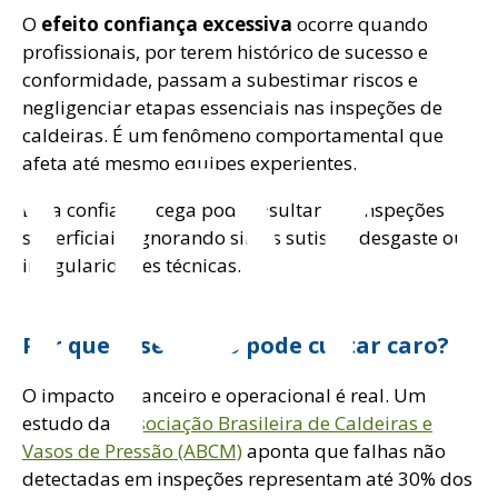
pr
O
efeito confiança excessiva
ocorre quando
profissionais, por terem histórico de sucesso e
conformidade, passam a subestimar riscos e
negligenciar etapas essenciais nas inspeções de
caldeiras. É um fenômeno comportamental que
afeta até mesmo equipes experientes.
Essa confiança cega pode resultar em inspeções
superficiais, ignorando sinais sutis de desgaste ou
irregularidades técnicas.
Por que esse efeito pode custar caro?
O impacto financeiro e operacional é real. Um
estudo da
Associação Brasileira de Caldeiras e
Vasos de Pressão (ABCM)
aponta que falhas não
detectadas em inspeções representam até 30% dos