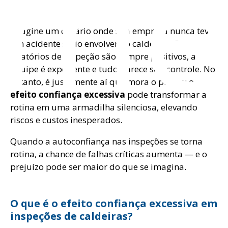
om
Imagine um cenário onde sua empresa nunca teve
um acidente sério envolvendo caldeiras. Os
relatórios de inspeção são sempre positivos, a
equipe é experiente e tudo parece sob controle. No
entanto, é justamente aí que mora o perigo: o
efeito confiança excessiva
pode transformar a
rotina em uma armadilha silenciosa, elevando
riscos e custos inesperados.
Quando a autoconfiança nas inspeções se torna
rotina, a chance de falhas críticas aumenta — e o
prejuízo pode ser maior do que se imagina.
O que é o efeito confiança excessiva em
inspeções de caldeiras?