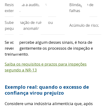
spe
Resistência a auditorias
Blindagem de
externas
falhas
Subestimação de ruídos ou
Acúmulo de riscos
pequenas anomalias
Se você percebe algum desses sinais, é hora de
rever urgentemente os processos de inspeção e
treinamento.
Saiba os requisitos e prazos para inspeções
segundo a NR-13
Exemplo real: quando o excesso de
confiança virou prejuízo
Considere uma indústria alimentícia que, após