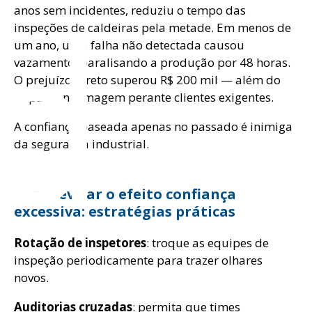
d
anos sem incidentes, reduziu o tempo das
inspeções de caldeiras pela metade. Em menos de
um ano, uma falha não detectada causou
vazamento, paralisando a produção por 48 horas.
O prejuízo direto superou R$ 200 mil — além do
impacto na imagem perante clientes exigentes.
A confiança baseada apenas no passado é inimiga
da segurança industrial.
Como evitar o efeito confiança
excessiva: estratégias práticas
Rotação de inspetores
: troque as equipes de
inspeção periodicamente para trazer olhares
novos.
Auditorias cruzadas
: permita que times