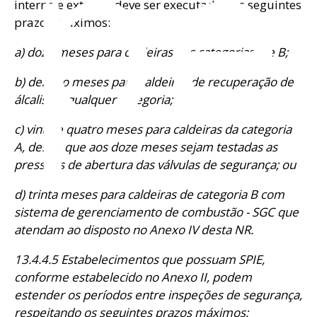
spe
interno e externo, deve ser executada nos seguintes
prazos máximos:
a) doze meses para caldeiras das categorias A e B;
b) dezoito meses para caldeiras de recuperação de
álcalis de qualquer categoria;
c) vinte e quatro meses para caldeiras da categoria
A, desde que aos doze meses sejam testadas as
pressões de abertura das válvulas de segurança; ou
d) trinta meses para caldeiras de categoria B com
sistema de gerenciamento de combustão - SGC que
atendam ao disposto no Anexo IV desta NR.
13.4.4.5 Estabelecimentos que possuam SPIE,
conforme estabelecido no Anexo II, podem
estender os períodos entre inspeções de segurança,
respeitando os seguintes prazos máximos: