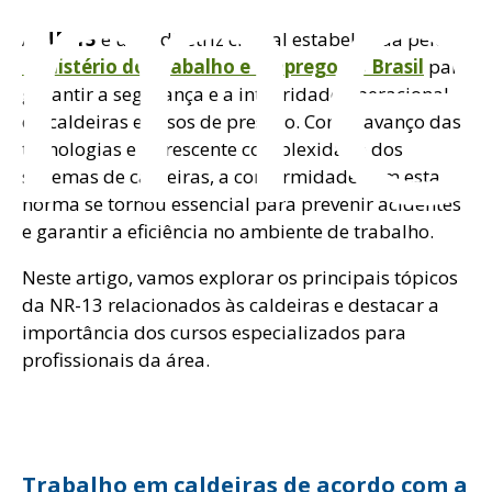
om
A
NR-13
é uma diretriz crucial estabelecida pelo
Ministério do Trabalho e Emprego no Brasil
para
garantir a segurança e a integridade operacional
de caldeiras e vasos de pressão. Com o avanço das
tecnologias e a crescente complexidade dos
sistemas de caldeiras, a conformidade com esta
norma se tornou essencial para prevenir acidentes
e garantir a eficiência no ambiente de trabalho.
Neste artigo, vamos explorar os principais tópicos
da NR-13 relacionados às caldeiras e destacar a
importância dos cursos especializados para
profissionais da área.
Trabalho em caldeiras de acordo com a