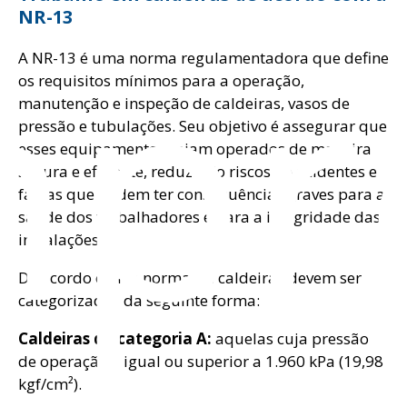
pr
NR-13
A NR-13 é uma norma regulamentadora que define
os requisitos mínimos para a operação,
manutenção e inspeção de caldeiras, vasos de
pressão e tubulações. Seu objetivo é assegurar que
esses equipamentos sejam operados de maneira
segura e eficiente, reduzindo riscos de acidentes e
falhas que podem ter consequências graves para a
saúde dos trabalhadores e para a integridade das
instalações.
De acordo com a norma, as caldeiras devem ser
categorizadas da seguinte forma:
Caldeiras da categoria A:
aquelas cuja pressão
de operação é igual ou superior a 1.960 kPa (19,98
kgf/cm²).