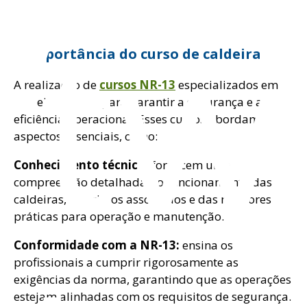
ftw
A importância do curso de caldeira
A realização de
cursos NR-13
especializados em
caldeiras é vital para garantir a segurança e a
eficiência operacional. Esses cursos abordam
aspectos essenciais, como:
Conhecimento técnico:
fornecem uma
compreensão detalhada do funcionamento das
caldeiras, dos riscos associados e das melhores
práticas para operação e manutenção.
Conformidade com a NR-13:
ensina os
profissionais a cumprir rigorosamente as
exigências da norma, garantindo que as operações
estejam alinhadas com os requisitos de segurança.